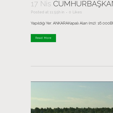
17 Nis
CUMHURBAŞKANL
Posted at 11:55h
in
0
Likes
Yapıldığı Yer: ANKARAKapalı Alan (m2): 16.000Blo
Read More