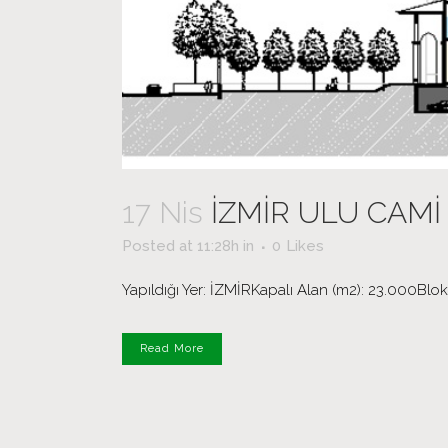
17 Nis
İZMİR ULU CAMİ
Posted at 11:28h
in
0
Likes
Yapıldığı Yer: İZMİRKapalı Alan (m2): 23.000Blok 
Read More