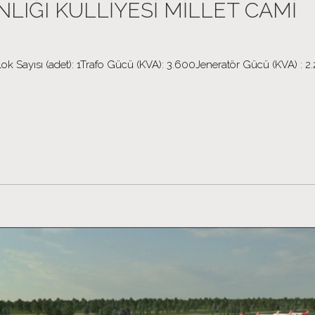
IĞI KÜLLİYESİ MİLLET CAMİ
k Sayısı (adet): 1Trafo Gücü (KVA): 3.600Jeneratör Gücü (KVA) : 2.