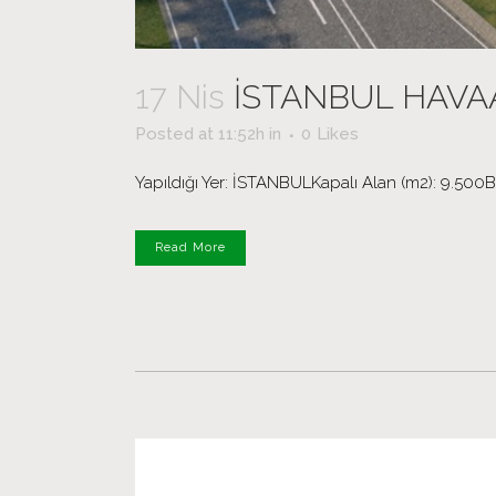
17 Nis
İSTANBUL HAVA
Posted at 11:52h
in
0
Likes
Yapıldığı Yer: İSTANBULKapalı Alan (m2): 9.500Blok
Read More